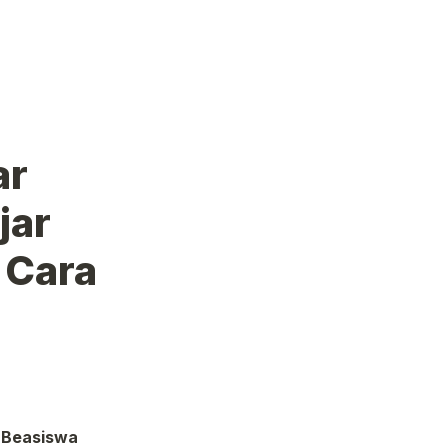
r 
ar 
 Cara 
Beasiswa 