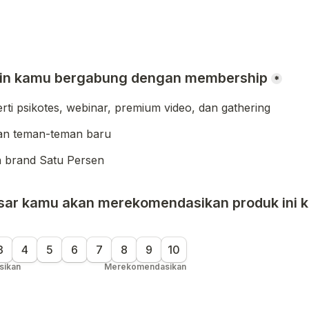
kin kamu bergabung dengan membership
*
erti psikotes, webinar, premium video, dan gathering
an teman-teman baru
 brand Satu Persen
ar kamu akan merekomendasikan produk ini ke
3
4
5
6
7
8
9
10
sikan
Merekomendasikan