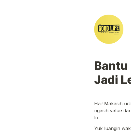
Bantu
Jadi L
Hai! Makasih uda
ngasih 
value
 da
lo.
Yuk luangin wakt