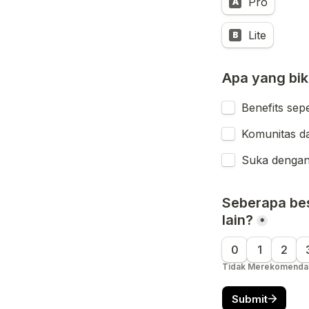
Pro
A
Lite
B
Apa yang bi
Benefits sep
Komunitas d
Suka dengan
Seberapa bes
lain?
*
0
1
2
Tidak Merekomenda
Submit