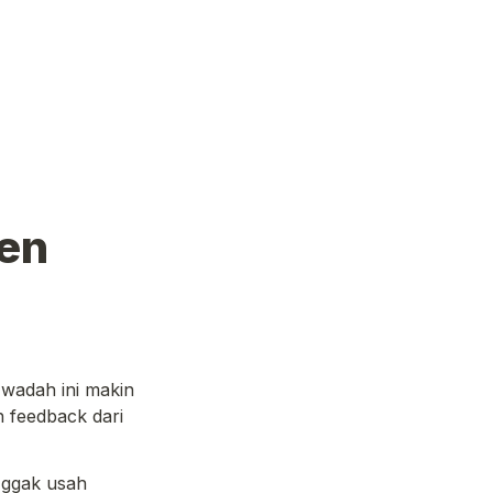
en 
wadah ini makin 
h 
feedback
 dari 
Nggak usah 