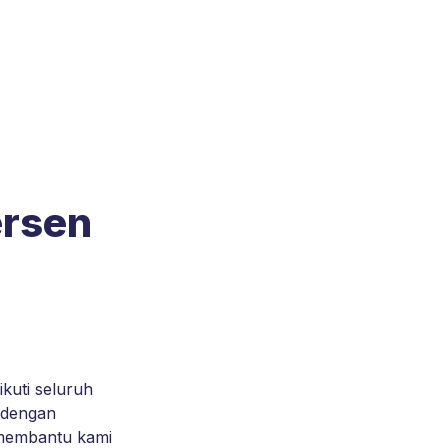
ersen
uti seluruh 
 dengan 
membantu kami 