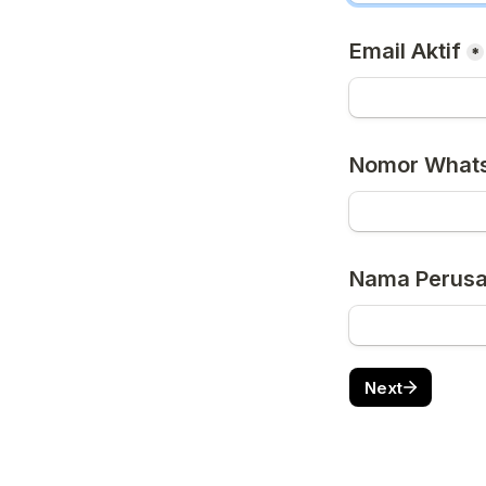
Email Aktif
*
Nomor What
Nama Perus
Next