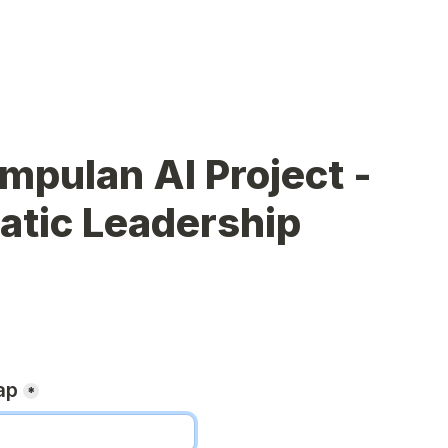
pulan AI Project - 
atic Leadership
ap
*