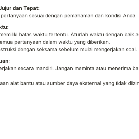
ujur dan Tepat:
 pertanyaan sesuai dengan pemahaman dan kondisi Anda.
tu:
memiliki batas waktu tertentu. Aturlah waktu dengan baik a
emua pertanyaan dalam waktu yang diberikan.
instruksi dengan seksama sebelum mulai mengerjakan soal.
uan:
kerjakan secara mandiri. Jangan meminta atau menerima ban
an alat bantu atau sumber daya eksternal yang tidak diizi