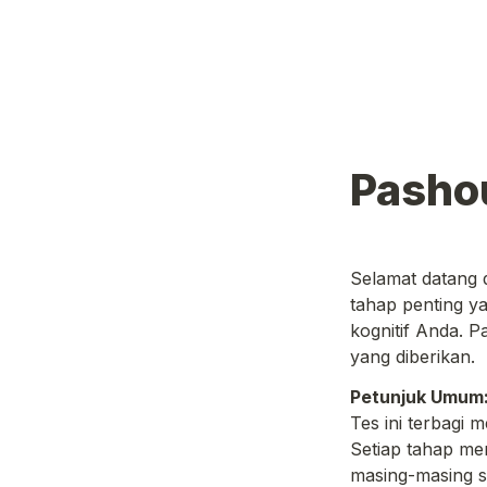
Pasho
Selamat datang da
tahap penting y
kognitif Anda. P
yang diberikan.
Petunjuk Umum
Tes ini terbagi
Setiap tahap me
masing-masing 