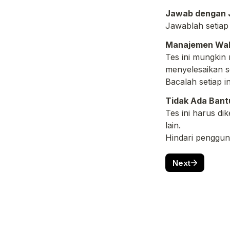
Jawab dengan J
Jawablah setiap
Manajemen Wak
Tes ini mungkin 
menyelesaikan s
Bacalah setiap 
Tidak Ada Bant
Tes ini harus di
lain.
Hindari pengguna
Next