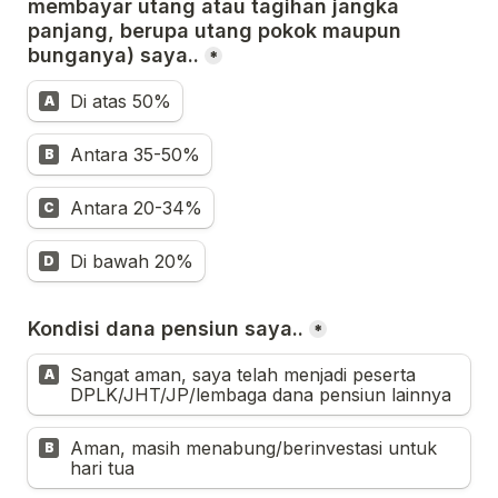
membayar utang atau tagihan jangka 
panjang, berupa utang pokok maupun 
bunganya)
 saya..
*
Di atas 50%
A
Antara 35-50%
B
Antara 20-34%
C
Di bawah 20%
D
Kondisi dana pensiun saya..
*
Sangat aman, saya telah menjadi peserta 
A
DPLK/JHT/JP/lembaga dana pensiun lainnya
Aman, masih menabung/berinvestasi untuk 
B
hari tua