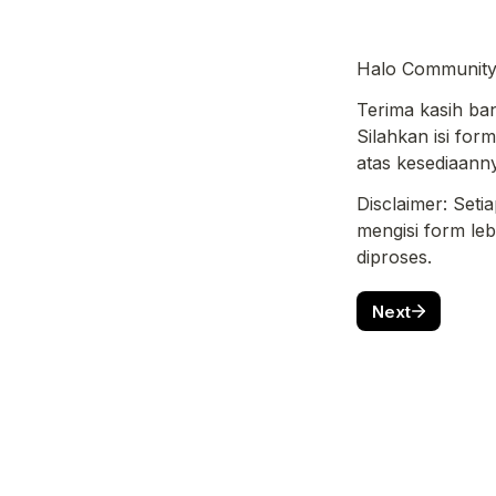
Halo Communit
Terima kasih ba
Silahkan isi for
atas kesediaanny
Disclaimer: Seti
mengisi form leb
diproses.
Next