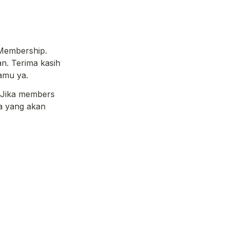
Membership. 
n. Terima kasih 
amu ya. 
 Jika members 
a yang akan 